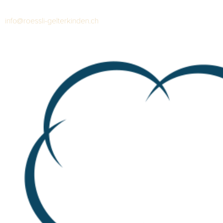
4460 Gelterkinden
+41 61 983 01 33
info@roessli-gelterkinden.ch