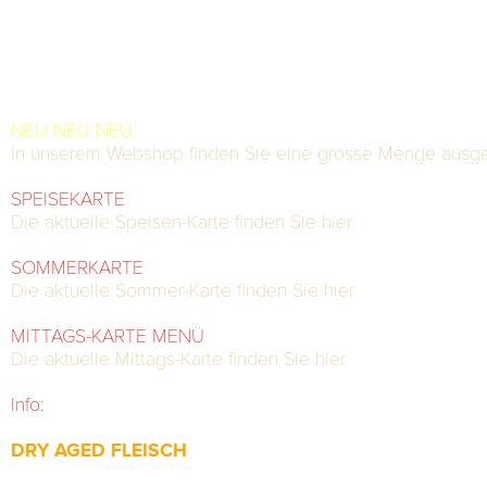
[Der Appetit kommt beim Essen - der Genuss bleibt noch 
Benvenuto al Cavallino!
Schön, dass Sie unsere Internetseite besuchen. Sie finde
NEU NEU NEU
:
In unserem Webshop finden Sie eine grosse Menge ausge
SPEISEKARTE
:
Die aktuelle Speisen-Karte finden Sie hier
.
SOMMERKARTE
:
Die aktuelle Sommer-Karte finden Sie hier
.
MITTAGS-KARTE MENÜ
:
Die aktuelle Mittags-Karte finden Sie hier
.
Info:
wir nehmen nur telefonische Bestellungen entgegen!
DRY AGED FLEISCH
In unserem Reifeschrank reift ausgewähltes Schweizer Rin