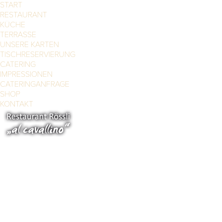
START
RESTAURANT
KÜCHE
TERRASSE
UNSERE KARTEN
TISCHRESERVIERUNG
CATERING
IMPRESSIONEN
CATERINGANFRAGE
SHOP
KONTAKT
Benvenuto al Cavallino!
L'appetito viene mangiando - il gusto resta a lungo.