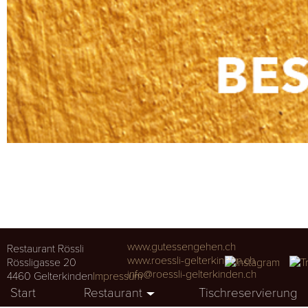
www.gutessengehen.ch
Restaurant Rössli
www.roessli-gelterkinden.ch
Rössligasse 20
info@roessli-gelterkinden.ch
4460 Gelterkinden
Impressum
Start
Restaurant
Tischreservierung